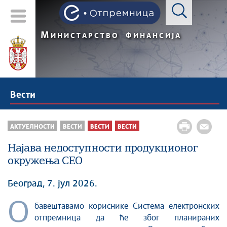
М
ИНИСТАРСТВО
ФИНАНСИЈА
Вести
АКТУЕЛНОСТИ
ВЕСТИ
ВЕСТИ
ВЕСТИ
Најава недоступности продукционог
окружења СЕО
Београд, 7. јул 2026.
О
бавештавамо кориснике Система електронских
отпремница да ће због планираних