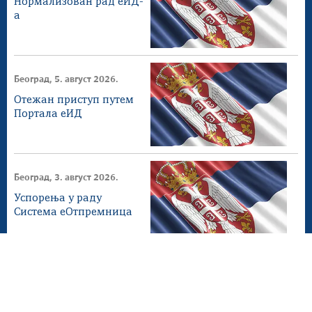
Нормализован рад еИД-
а
Београд, 5. август 2026.
Отежан приступ путем
Портала еИД
Београд, 3. август 2026.
Успорења у раду
Система еОтпремница
Београд, 31. јул 2026.
Успорења у раду
Система еОтпремница