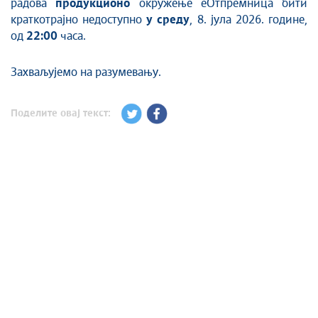
радова
продукционо
окружење еОтпремница бити
краткотрајно недоступно
у среду
, 8. јула 2026. године,
од
22:00
часа.
Захваљујемо на разумевању.
Поделите овај текст: