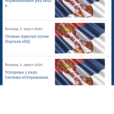
Нормализован рад еИД-
а
Београд, 5. август 2026.
Отежан приступ путем
Портала еИД
Београд, 3. август 2026.
Успорења у раду
Система еОтпремница
Београд, 31. јул 2026.
Успорења у раду
Система еОтпремница