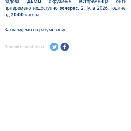
радова
ДЕМО
окружење еОтпремница бити
привремено недоступно
вечерас
, 2. јула 2026. године,
од
20:00
часова.
Захваљујемо на разумевању.
Поделите овај текст: