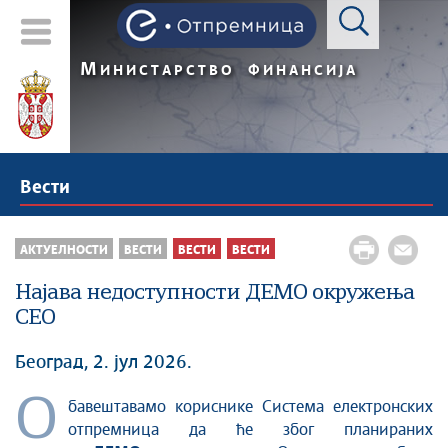
М
ИНИСТАРСТВО
ФИНАНСИЈА
Вести
АКТУЕЛНОСТИ
ВЕСТИ
ВЕСТИ
ВЕСТИ
Најава недоступности ДЕМО окружења
СЕО
Београд, 2. јул 2026.
O
бавештавамо кориснике Система електронских
отпремница да ће због планираних