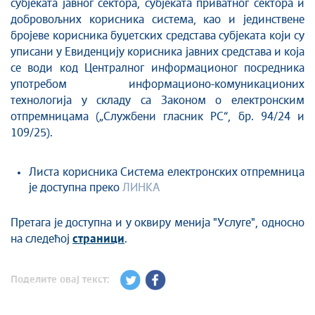
субјеката јавног сектора, субјеката приватног сектора и
добровољних корисника система, као и јединствене
бројеве корисника буџетских средстава субјеката који су
уписани у Евиденцију корисника јавних средстава и која
се води код Централног информационог посредника
употребом информационо-комуникационих
технологија у складу са Законом о електронским
отпремницама („Службени гласник РС“, бр. 94/24 и
109/25).
Листа корисника Система електронских отпремница
је доступна преко
ЛИНКА
Претага је доступна и у оквиру менија "Услуге", односно
на следећој
страници
.
Поделите овај текст: